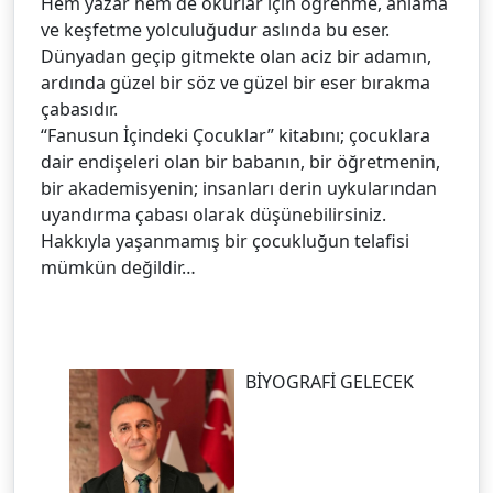
Hem yazar hem de okurlar için öğrenme, anlama
ve keşfetme yolculuğudur aslında bu eser.
Dünyadan geçip gitmekte olan aciz bir adamın,
ardında güzel bir söz ve güzel bir eser bırakma
çabasıdır.
“Fanusun İçindeki Çocuklar” kitabını; çocuklara
dair endişeleri olan bir babanın, bir öğretmenin,
bir akademisyenin; insanları derin uykularından
uyandırma çabası olarak düşünebilirsiniz.
Hakkıyla yaşanmamış bir çocukluğun telafisi
mümkün değildir…
BİYOGRAFİ GELECEK