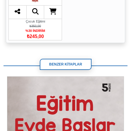
Çocuk Eğitimi
₺350,00
%30 İNDİRİM
₺245,00
BENZER KİTAPLAR