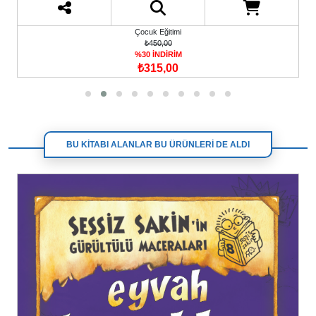
Çocuk Eğitimi
₺450,00
%30 İNDİRİM
₺315,00
BU KİTABI ALANLAR BU ÜRÜNLERİ DE ALDI