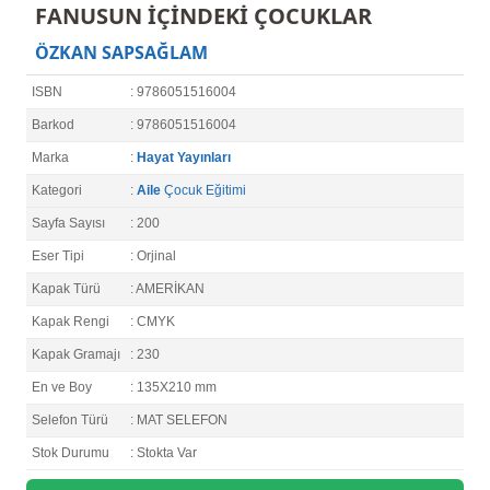
FANUSUN İÇİNDEKİ ÇOCUKLAR
ÖZKAN SAPSAĞLAM
ISBN
: 9786051516004
Barkod
: 9786051516004
Marka
:
Hayat Yayınları
Kategori
:
Aile
Çocuk Eğitimi
Sayfa Sayısı
: 200
Eser Tipi
: Orjinal
Kapak Türü
: AMERİKAN
Kapak Rengi
: CMYK
Kapak Gramajı
: 230
En ve Boy
: 135X210 mm
Selefon Türü
: MAT SELEFON
Stok Durumu
: Stokta Var