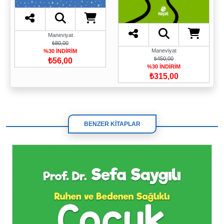
Maneviyat
₺80,00
Maneviyat
%30 İNDİRİM
₺450,00
₺56,00
%30 İNDİRİM
₺315,00
BENZER KİTAPLAR