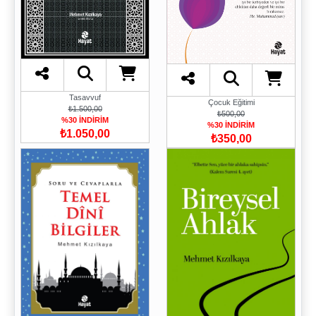
Tasavvuf
Çocuk Eğitimi
₺1.500,00
₺500,00
%30 İNDİRİM
%30 İNDİRİM
₺1.050,00
₺350,00