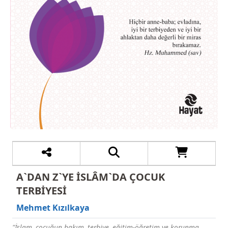
A`DAN Z`YE İSLÂM`DA ÇOCUK
TERBİYESİ
Mehmet Kızılkaya
"İslam, çocuğun bakım, terbiye, eğitim-öğretim ve korunma