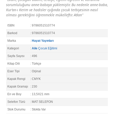
sorumluluğunu anne-babaya yüklemiştir. Bu nedenle anne-baba,
Kur’an-ı Kerim ve hadisler ışığında çocuk terbiyesinin nasıl
olması gerektiğini öğrenmekle mükelleftir. A’dan"
ISBN
: 9786051510774
Barkod
: 9786051510774
Marka
:
Hayat Yayınları
Kategori
:
Aile
Çocuk Eğitimi
Sayfa Sayısı
: 496
Kitap Dili
: Türkçe
Eser Tipi
: Orjinal
Kapak Rengi
: CMYK
Kapak Gramajı
: 230
En ve Boy
: 13,5X21 mm
Selefon Türü
: MAT SELEFON
Stok Durumu
: Stokta Var