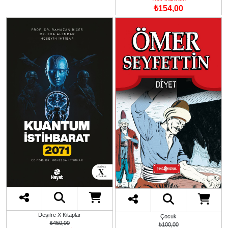
₺154,00
Deşifre X Kitaplar
Çocuk
₺450,00
₺100,00