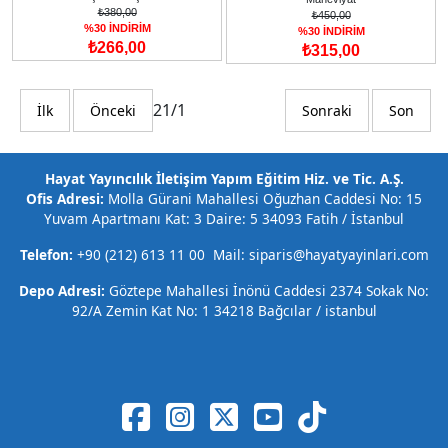
₺380,00
₺450,00
%30 İNDİRİM
%30 İNDİRİM
₺266,00
₺315,00
21/1
İlk
Önceki
Sonraki
Son
Hayat Yayıncılık İletişim Yapım Eğitim Hiz. ve Tic. A.Ş.
Ofis Adresi:
Molla Gürani Mahallesi Oğuzhan Caddesi No: 15
Yuvam Apartmanı Kat: 3 Daire: 5 34093 Fatih / İstanbul
Telefon:
+90 (212) 613 11 00 Mail: siparis@hayatyayinlari.com
Depo Adresi:
Göztepe Mahallesi İnönü Caddesi 2374 Sokak No:
92/A Zemin Kat No: 1 34218 Bağcılar / istanbul