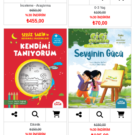
İnceleme - Araştırma
0-3 Yaş
₺650,00
₺100,00
%30 İNDİRİM
%30 İNDİRİM
₺455,00
₺70,00
Etkinlik
₺150,00
₺150,00
%30 İNDİRİM
%30 İNDİRİM