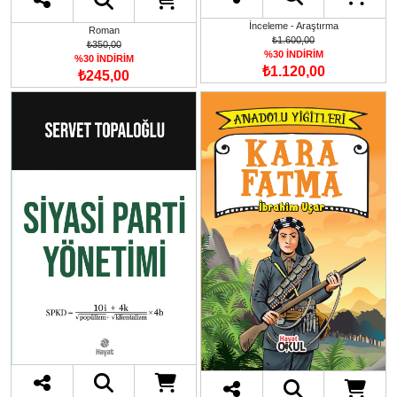
İnceleme - Araştırma
Roman
₺1.600,00
₺350,00
%30 İNDİRİM
%30 İNDİRİM
₺1.120,00
₺245,00