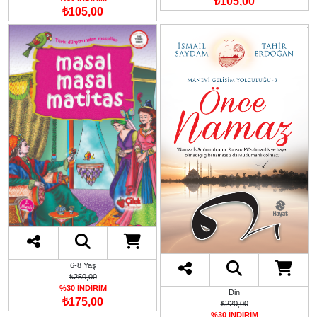
₺105,00
₺105,00
6-8 Yaş
₺250,00
%30 İNDİRİM
Din
₺175,00
₺220,00
%30 İNDİRİM