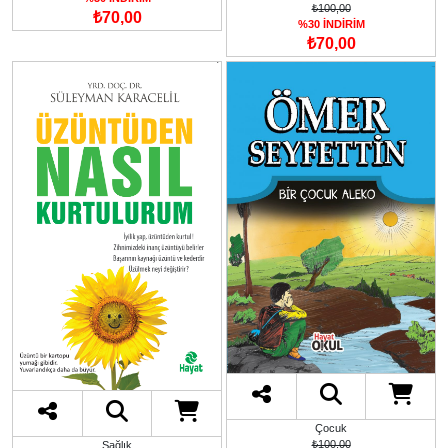
₺100,00
₺70,00
%30 İNDİRİM
₺70,00
Çocuk
₺100,00
Sağlık