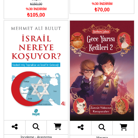
%30 İNDİRİM
₺150,00
%30 İNDİRİM
₺70,00
₺105,00
İnceleme - Araştırma
Macera