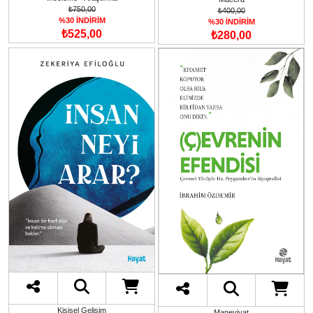
₺750,00
₺400,00
%30 İNDİRİM
%30 İNDİRİM
₺525,00
₺280,00
Kişisel Gelişim
Maneviyat