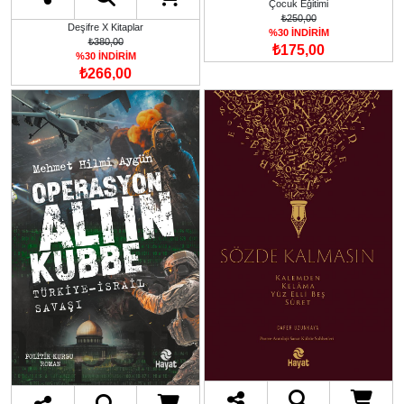
Çocuk Eğitimi
₺250,00
Deşifre X Kitaplar
%30 İNDİRİM
₺380,00
₺175,00
%30 İNDİRİM
₺266,00