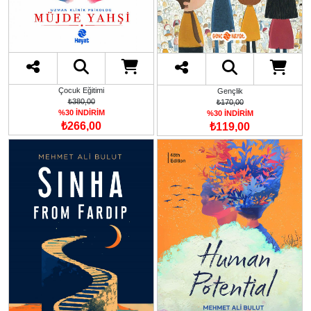
Çocuk Eğitimi
Gençlik
₺380,00
₺170,00
%30 İNDİRİM
%30 İNDİRİM
₺266,00
₺119,00