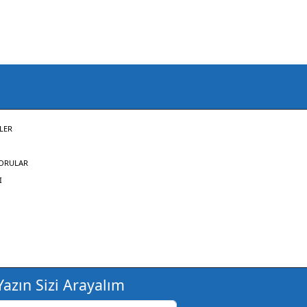
LER
SORULAR
I
azın Sizi Arayalım