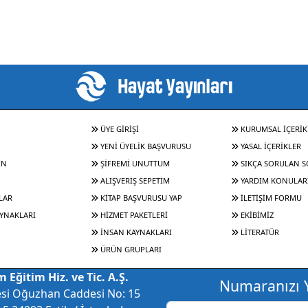
ÜYE GİRİŞİ
KURUMSAL İÇERİK
YENİ ÜYELİK BAŞVURUSU
YASAL İÇERİKLER
IN
ŞİFREMİ UNUTTUM
SIKÇA SORULAN 
ALIŞVERİŞ SEPETİM
YARDIM KONULAR
LAR
KİTAP BAŞVURUSU YAP
İLETİŞİM FORMU
YNAKLARI
HİZMET PAKETLERİ
EKİBİMİZ
İNSAN KAYNAKLARI
LİTERATÜR
ÜRÜN GRUPLARI
 Eğitim Hiz. ve Tic. A.Ş.
Numaranızı Y
esi Oğuzhan Caddesi No: 15