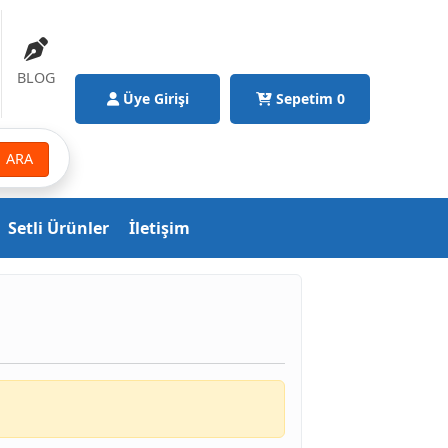
BLOG
Üye Girişi
Sepetim
0
ARA
Setli Ürünler
İletişim