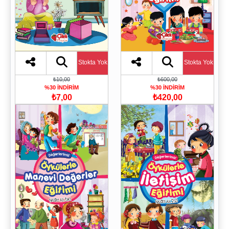
Stokta Yok
Stokta Yok
₺10,00
₺600,00
%30 İNDİRİM
%30 İNDİRİM
₺7,00
₺420,00