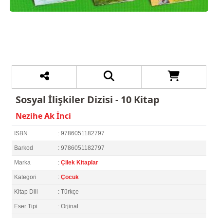
Sosyal İlişkiler Dizisi - 10 Kitap
Nezihe Ak İnci
ISBN
: 9786051182797
Barkod
: 9786051182797
Marka
:
Çilek Kitaplar
Kategori
:
Çocuk
Kitap Dili
: Türkçe
Eser Tipi
: Orjinal