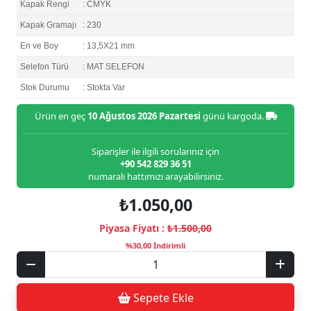
Kapak Rengi
: CMYK
Kapak Gramajı
: 230
En ve Boy
: 13,5X21 mm
Selefon Türü
: MAT SELEFON
Stok Durumu
: Stokta Var
Ürün en geç
10 Ağustos 2026 Pazartesi
günü kargoda.
Siparişler ile ilgili sorularınız için
+90 542 829 36 51
numaralı hattımızı arayabilirsiniz.
₺1.050,00
Piyasa Fiyatı :
₺1.500,00
%30,00 İndirimli
Sepete Ekle