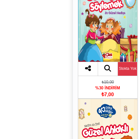
Stokta Yok
₺10,00
%30 İNDİRİM
₺7,00