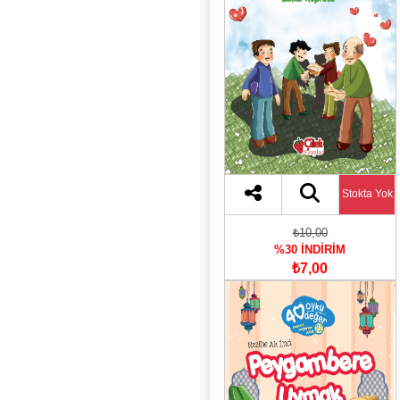
Stokta Yok
₺10,00
%30 İNDİRİM
₺7,00