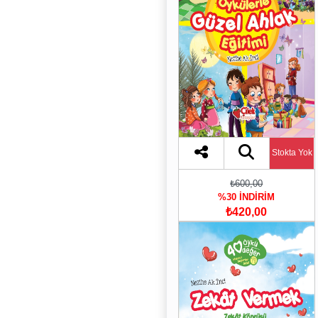
Stokta Yok
₺600,00
%30 İNDİRİM
₺420,00