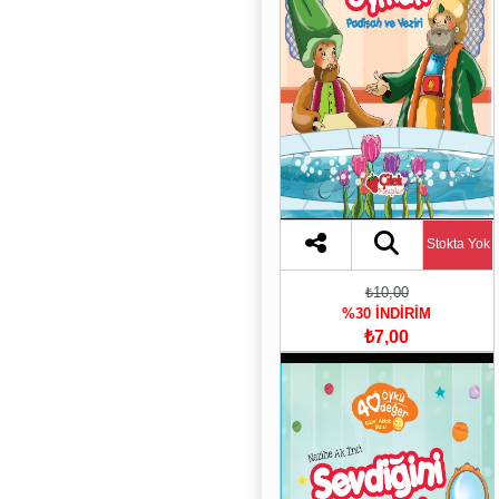
Stokta Yok
₺10,00
%30 İNDİRİM
₺7,00