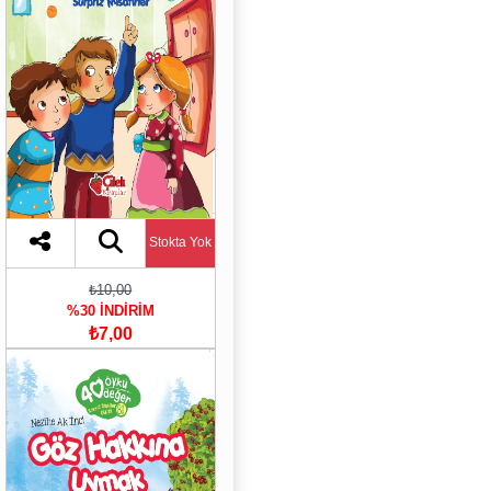
Stokta Yok
₺10,00
%30 İNDİRİM
₺7,00