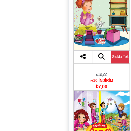
Stokta Yok
₺10,00
%30 İNDİRİM
₺7,00