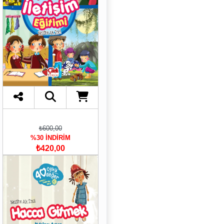
₺600,00
%30 İNDİRİM
₺420,00