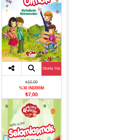
Stokta Yok
₺10,00
%30 İNDİRİM
₺7,00