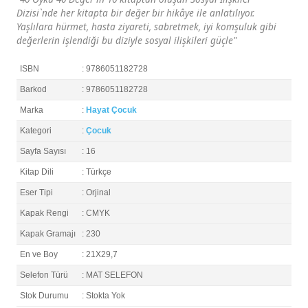
Dizisi`nde her kitapta bir değer bir hikâye ile anlatılıyor.
Yaşlılara hürmet, hasta ziyareti, sabretmek, iyi komşuluk gibi
değerlerin işlendiği bu diziyle sosyal ilişkileri güçle"
ISBN
: 9786051182728
Barkod
: 9786051182728
Marka
:
Hayat Çocuk
Kategori
:
Çocuk
Sayfa Sayısı
: 16
Kitap Dili
: Türkçe
Eser Tipi
: Orjinal
Kapak Rengi
: CMYK
Kapak Gramajı
: 230
En ve Boy
: 21X29,7
Selefon Türü
: MAT SELEFON
Stok Durumu
: Stokta Yok