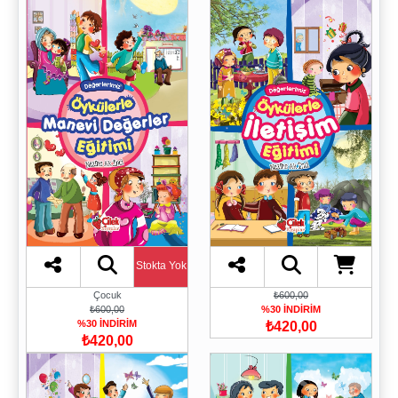
Stokta Yok
Çocuk
₺600,00
₺600,00
%30 İNDİRİM
%30 İNDİRİM
₺420,00
₺420,00