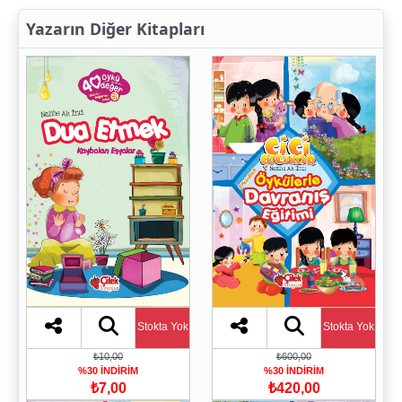
Yazarın Diğer Kitapları
Stokta Yok
Stokta Yok
₺10,00
₺600,00
%30 İNDİRİM
%30 İNDİRİM
₺7,00
₺420,00