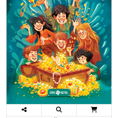
Hikaye
₺750,00
%30 İNDİRİM
₺525,00