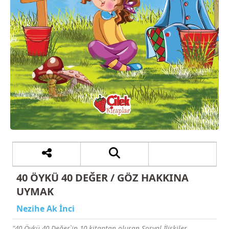
40 ÖYKÜ 40 DEĞER / GÖZ HAKKINA
UYMAK
Nezihe Ak İnci
"40 Öykü 40 Değer`in 10 kitaptan oluşan Sosyal İlişkiler