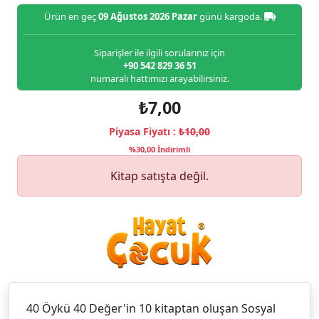
Ürün en geç
09 Ağustos 2026 Pazar
günü kargoda.
Siparişler ile ilgili sorularınız için
+90 542 829 36 51
numaralı hattımızı arayabilirsiniz.
₺7,00
Piyasa Fiyatı :
₺10,00
%30,00 İndirimli
Kitap satışta değil.
40 Öykü 40 Değer'in 10 kitaptan oluşan Sosyal