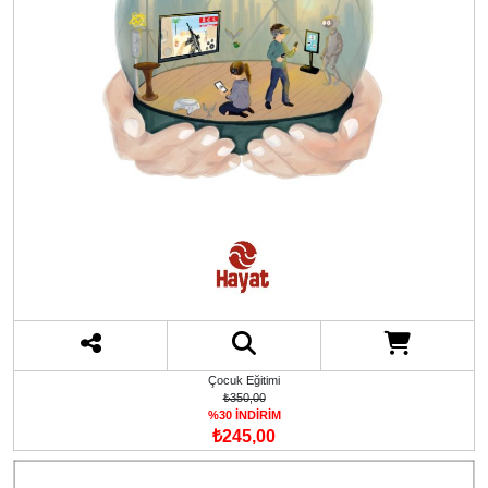
Çocuk Eğitimi
₺350,00
%30 İNDİRİM
₺245,00