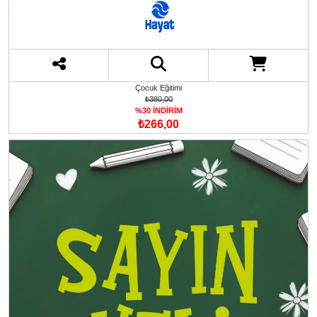
Çocuk Eğitimi
₺380,00
%30 İNDİRİM
₺266,00