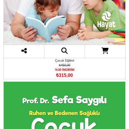
Çocuk Eğitimi
₺450,00
%30 İNDİRİM
₺315,00