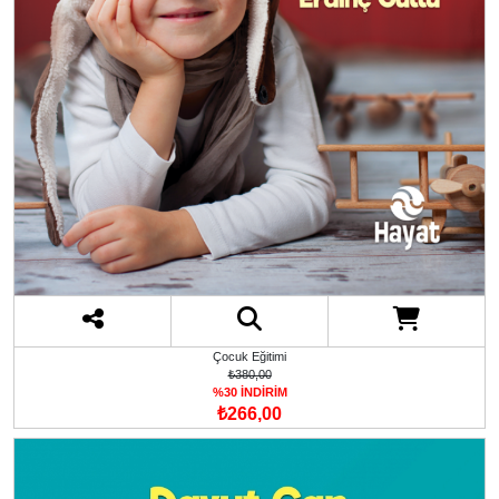
Çocuk Eğitimi
₺380,00
%30 İNDİRİM
₺266,00