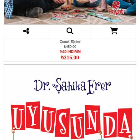
Çocuk Eğitimi
₺450,00
%30 İNDİRİM
₺315,00