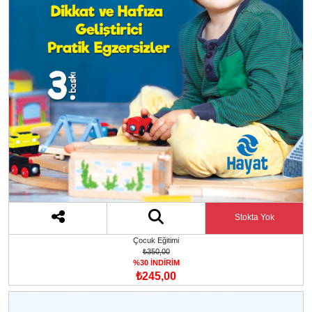
Stokta Yok
Çocuk Eğitimi
₺350,00
%30 İNDİRİM
₺245,00