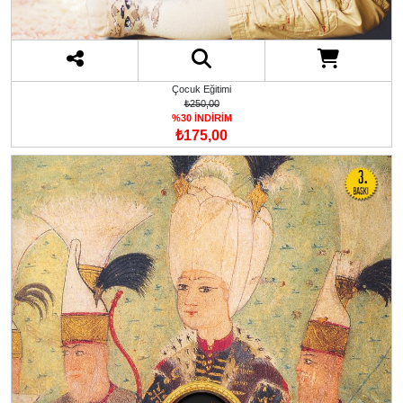
Çocuk Eğitimi
₺250,00
%30 İNDİRİM
₺175,00