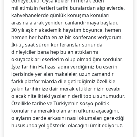
etmeyecekti. Oysa köklerini merak eden
milletimizin fertleri tarihi buralardan alıp evlerde,
kahvehanelerde günlük konuşma konuları
arasına alarak yeniden canlandırmaya başladı.
30 yılı aşkın akademik hayatım boyunca, hemen
hemen her hafta en az bir konferans veriyorum.
İki-üç saat süren konferanslar sonunda
dinleyiciler bana hep bu anlattıklarımı
okuyacakları eserlerim olup olmadığını sordular.
İşte Tarihin Hafızası adını verdiğimiz bu eserin
içerisinde yer alan makaleler, uzun zamandır
farklı platformlarda dile getirdiğimiz özellikle
yakın tarihimize dair merak ettiklerinizin cevabı
olacak nitelikteki yazıların derli toplu sunumudur.
Özellikle tarihe ve Türkiye’nin sosyo-politik
konularına meraklı olanların ufkunu açacağını,
olayların perde arkasını nasıl okumaları gerektiği
hususunda yol gösterici olacağını ümit ediyoruz.