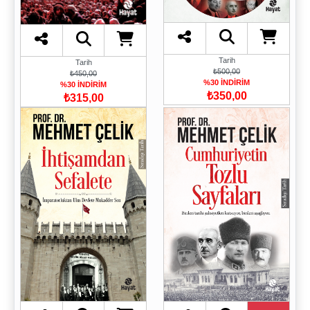
Tarih
Tarih
₺500,00
₺450,00
%30 İNDİRİM
%30 İNDİRİM
₺350,00
₺315,00