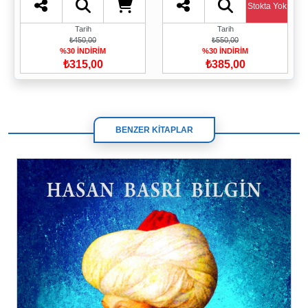
Stokta Yok
Tarih
Tarih
₺450,00
₺550,00
%30 İNDİRİM
%30 İNDİRİM
₺315,00
₺385,00
BENZER KİTAPLAR