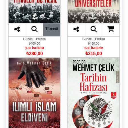
Tükendi
Güncel - Politika
Güncel - Politika
₺400,00
₺450,00
%30 İNDİRİM
%30 İNDİRİM
₺280,00
₺315,00