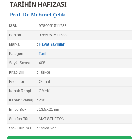
TARİHİN HAFIZASI
Prof. Dr. Mehmet Çelik
ISBN
: 9786051511733
Barkod
: 9786051511733
Marka
:
Hayat Yayınları
Kategori
:
Tarih
Sayfa Sayısı
: 408
Kitap Dili
: Türkçe
Eser Tipi
: Orjinal
Kapak Rengi
: CMYK
Kapak Gramajı
: 230
En ve Boy
: 13,5X21 mm
Selefon Türü
: MAT SELEFON
Stok Durumu
: Stokta Var