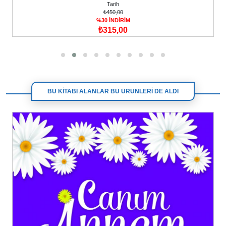
Tarih
₺450,00
%30 İNDİRİM
₺315,00
BU KİTABI ALANLAR BU ÜRÜNLERİ DE ALDI