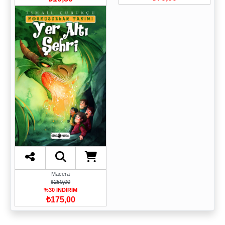
Macera
₺250,00
%30 İNDİRİM
₺175,00