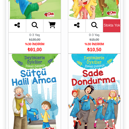
Stokta Yok
0-3 Yaş
0-3 Yaş
₺130,00
₺15,00
%30 İNDİRİM
%30 İNDİRİM
₺91,00
₺10,50