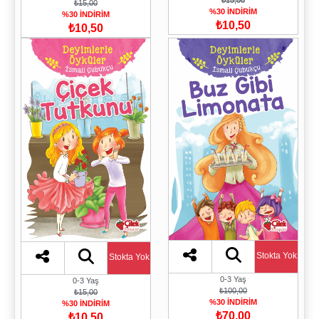
₺15,00
%30 İNDİRİM
%30 İNDİRİM
₺10,50
₺10,50
Stokta Yok
Stokta Yok
0-3 Yaş
0-3 Yaş
₺100,00
₺15,00
%30 İNDİRİM
%30 İNDİRİM
₺70,00
₺10,50