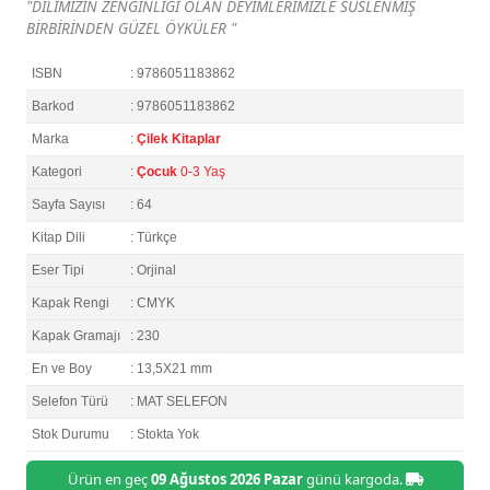
"DİLİMİZİN ZENGİNLİĞİ OLAN DEYİMLERİMİZLE SÜSLENMİŞ
BİRBİRİNDEN GÜZEL ÖYKÜLER "
ISBN
: 9786051183862
Barkod
: 9786051183862
Marka
:
Çilek Kitaplar
Kategori
:
Çocuk
0-3 Yaş
Sayfa Sayısı
: 64
Kitap Dili
: Türkçe
Eser Tipi
: Orjinal
Kapak Rengi
: CMYK
Kapak Gramajı
: 230
En ve Boy
: 13,5X21 mm
Selefon Türü
: MAT SELEFON
Stok Durumu
: Stokta Yok
Ürün en geç
09 Ağustos 2026 Pazar
günü kargoda.