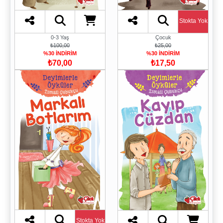
Stokta Yok
0-3 Yaş
Çocuk
₺100,00
₺25,00
%30 İNDİRİM
%30 İNDİRİM
₺70,00
₺17,50
Stokta Yok