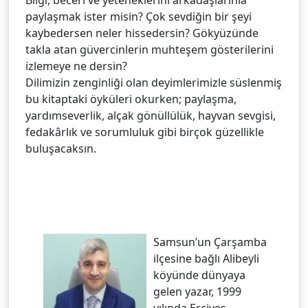
Bilgi, beceri ve yeteneklerini arkadaşlarınla
paylaşmak ister misin? Çok sevdiğin bir şeyi
kaybedersen neler hissedersin? Gökyüzünde
takla atan güvercinlerin muhteşem gösterilerini
izlemeye ne dersin?
Dilimizin zenginliği olan deyimlerimizle süslenmiş
bu kitaptaki öyküleri okurken; paylaşma,
yardımseverlik, alçak gönüllülük, hayvan sevgisi,
fedakârlık ve sorumluluk gibi birçok güzellikle
buluşacaksın.
Samsun’un Çarşamba
ilçesine bağlı Alibeyli
köyünde dünyaya
gelen yazar, 1999