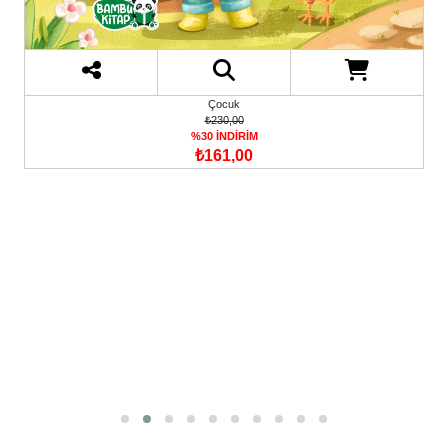
Çocuk
₺230,00
%30 İNDİRİM
₺161,00