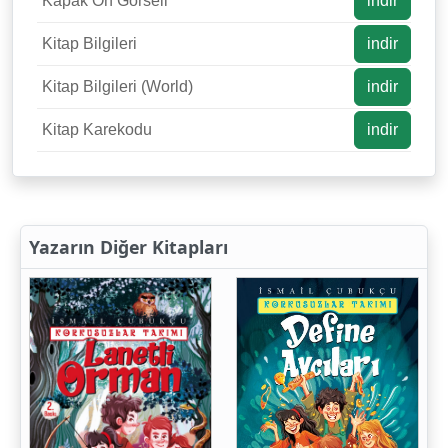
Kapak Ön Görseli
indir
Kitap Bilgileri
indir
Kitap Bilgileri (World)
indir
Kitap Karekodu
indir
Yazarın Diğer Kitapları