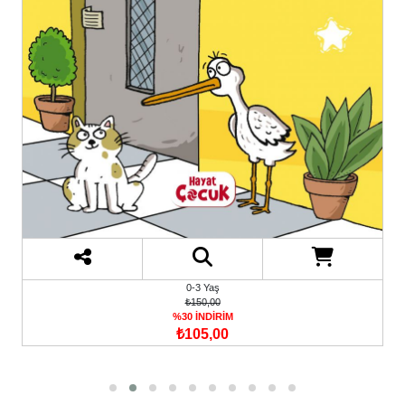
0-3 Yaş
₺150,00
%30 İNDİRİM
₺105,00