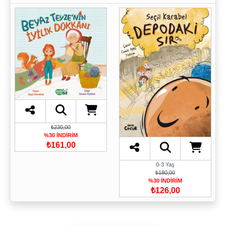
₺230,00
%30 İNDİRİM
₺161,00
0-3 Yaş
₺180,00
%30 İNDİRİM
₺126,00