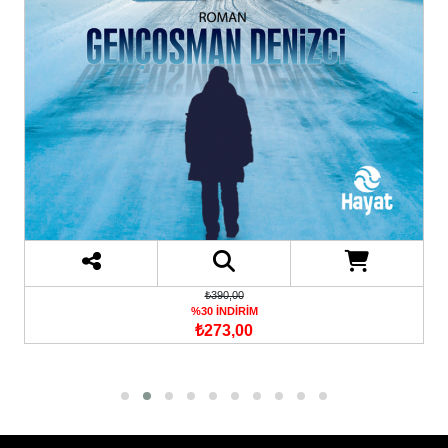
₺390,00
%30 İNDİRİM
₺273,00