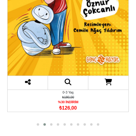
0-3 Yaş
₺180,00
%30 İNDİRİM
₺126,00