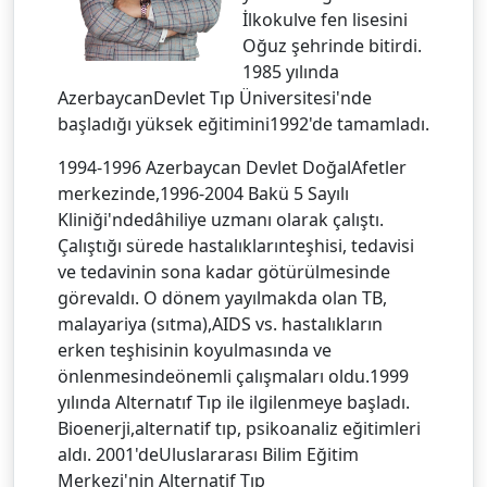
İlkokulve fen lisesini
Oğuz şehrinde bitirdi.
1985 yılında
AzerbaycanDevlet Tıp Üniversitesi'nde
başladığı yüksek eğitimini1992'de tamamladı.
1994-1996 Azerbaycan Devlet DoğalAfetler
merkezinde,1996-2004 Bakü 5 Sayılı
Kliniği'ndedâhiliye uzmanı olarak çalıştı.
Çalıştığı sürede hastalıklarınteşhisi, tedavisi
ve tedavinin sona kadar götürülmesinde
görevaldı. O dönem yayılmakda olan TB,
malayariya (sıtma),AIDS vs. hastalıkların
erken teşhisinin koyulmasında ve
önlenmesindeönemli çalışmaları oldu.1999
yılında Alternatıf Tıp ile ilgilenmeye başladı.
Bioenerji,alternatif tıp, psikoanaliz eğitimleri
aldı. 2001'deUluslararası Bilim Eğitim
Merkezi'nin Alternatif Tıp