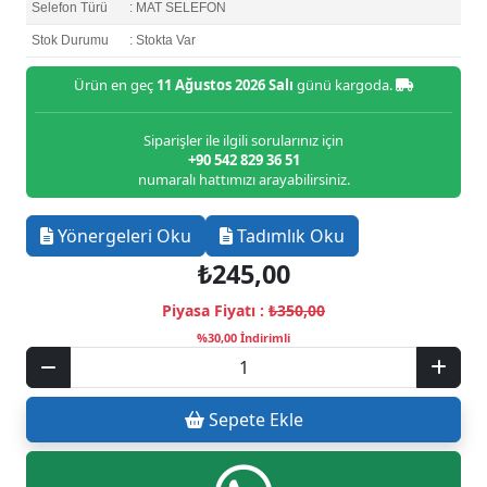
Selefon Türü
: MAT SELEFON
Stok Durumu
: Stokta Var
Ürün en geç
11 Ağustos 2026 Salı
günü kargoda.
Siparişler ile ilgili sorularınız için
+90 542 829 36 51
numaralı hattımızı arayabilirsiniz.
Yönergeleri Oku
Tadımlık Oku
₺245,00
Piyasa Fiyatı :
₺350,00
%30,00 İndirimli
Sepete Ekle