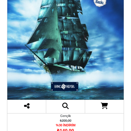
Gençlik
₺200,00
%30 İNDİRİM
₺140,00