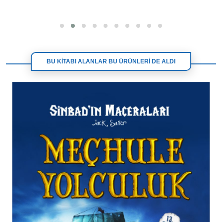
BU KİTABI ALANLAR BU ÜRÜNLERİ DE ALDI