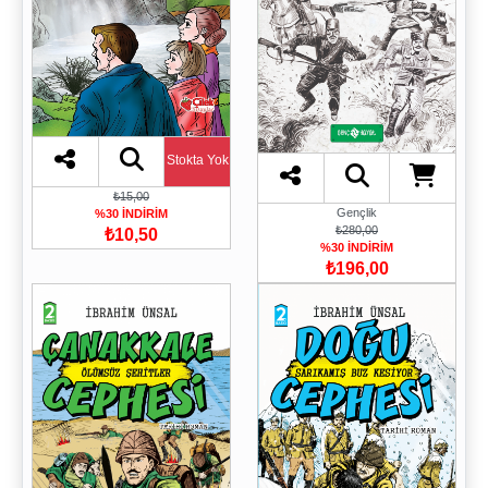
Stokta Yok
₺15,00
Gençlik
%30 İNDİRİM
₺280,00
₺10,50
%30 İNDİRİM
₺196,00