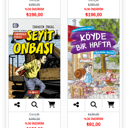
Gençlik
Gençlik
₺280,00
₺280,00
%30 İNDİRİM
%30 İNDİRİM
₺196,00
₺196,00
Gençlik
₺130,00
₺280,00
%30 İNDİRİM
%30 İNDİRİM
₺91,00