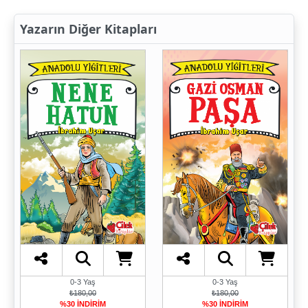
Yazarın Diğer Kitapları
0-3 Yaş
0-3 Yaş
₺180,00
₺180,00
%30 İNDİRİM
%30 İNDİRİM