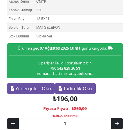
Kapak Rengi
: CMYK
Kapak Gramajı
: 230
En ve Boy
: 13,5X21
Selefon Türü
: MAT SELEFON
Stok Durumu
: Stokta Var
Ürün en geç
07 Ağustos 2026 Cuma
günü kargoda.
Siparişler ile ilgili sorularınız için
+90 542 829 36 51
numaralı hattımızı arayabilirsiniz.
Yönergeleri Oku
Tadımlık Oku
₺196,00
Piyasa Fiyatı :
₺280,00
%30,00 İndirimli