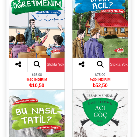
Stokta Yok
Stokta Yok
₺15,00
₺75,00
%30 İNDİRİM
%30 İNDİRİM
₺10,50
₺52,50