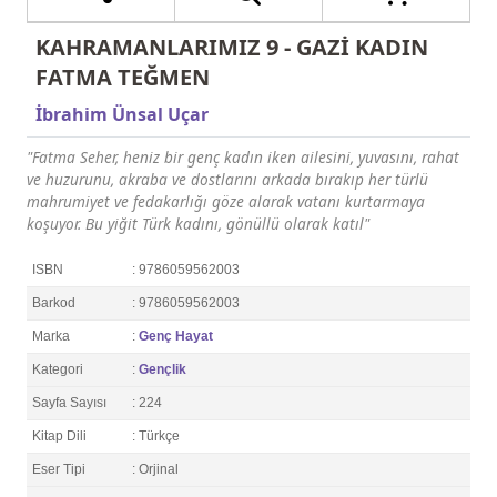
KAHRAMANLARIMIZ 9 - GAZİ KADIN
FATMA TEĞMEN
İbrahim Ünsal Uçar
"Fatma Seher, heniz bir genç kadın iken ailesini, yuvasını, rahat
ve huzurunu, akraba ve dostlarını arkada bırakıp her türlü
mahrumiyet ve fedakarlığı göze alarak vatanı kurtarmaya
koşuyor. Bu yiğit Türk kadını, gönüllü olarak katıl"
ISBN
: 9786059562003
Barkod
: 9786059562003
Marka
:
Genç Hayat
Kategori
:
Gençlik
Sayfa Sayısı
: 224
Kitap Dili
: Türkçe
Eser Tipi
: Orjinal