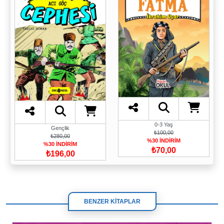
0-3 Yaş
Gençlik
₺100,00
₺280,00
%30 İNDİRİM
%30 İNDİRİM
₺70,00
₺196,00
BENZER KİTAPLAR