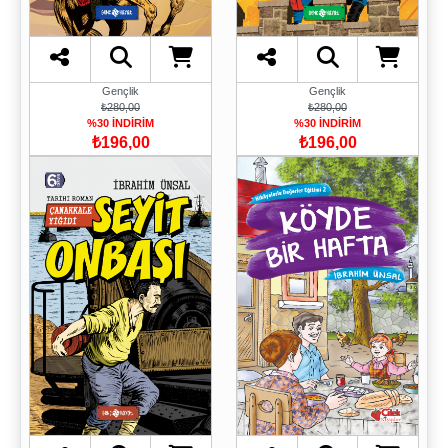
Gençlik
Gençlik
₺280,00
₺280,00
%30 İNDİRİM
%30 İNDİRİM
₺196,00
₺196,00