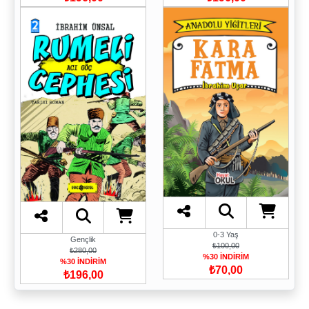
0-3 Yaş
Gençlik
₺100,00
₺280,00
%30 İNDİRİM
%30 İNDİRİM
₺70,00
₺196,00