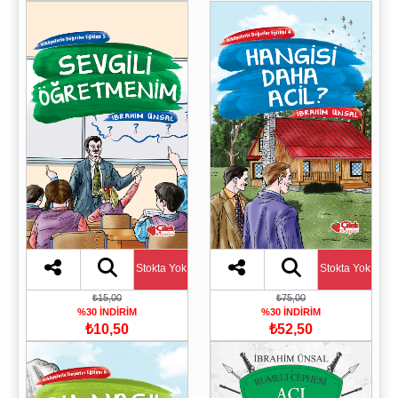
Stokta Yok
Stokta Yok
₺15,00
₺75,00
%30 İNDİRİM
%30 İNDİRİM
₺10,50
₺52,50