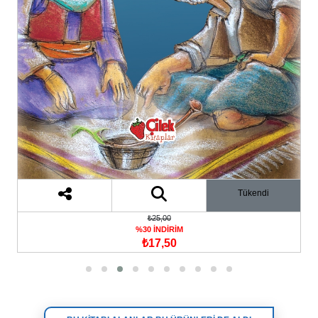
Tükendi
₺25,00
%30 İNDİRİM
₺17,50