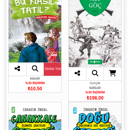
Stokta Yok
₺15,00
Gençlik
%30 İNDİRİM
₺280,00
₺10,50
%30 İNDİRİM
₺196,00