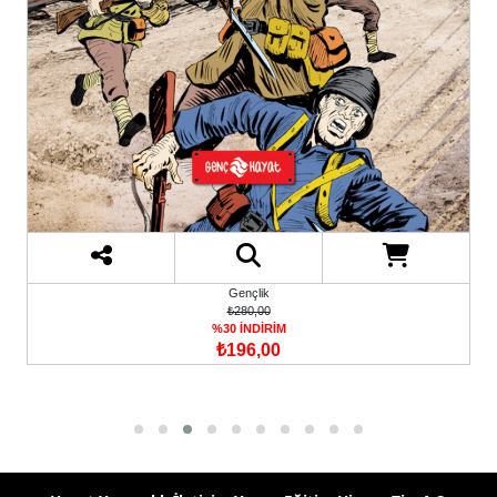
Gençlik
₺280,00
%30 İNDİRİM
₺196,00