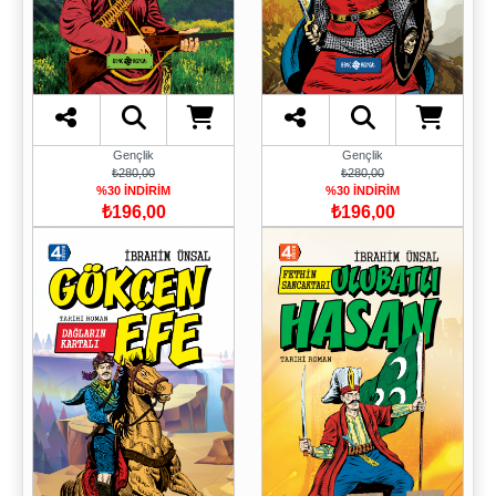
Gençlik
Gençlik
₺280,00
₺280,00
%30 İNDİRİM
%30 İNDİRİM
₺196,00
₺196,00