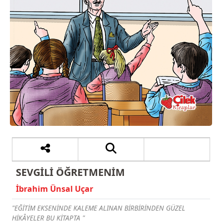
SEVGİLİ ÖĞRETMENİM
İbrahim Ünsal Uçar
"EĞİTİM EKSENİNDE KALEME ALINAN BİRBİRİNDEN GÜZEL
HİKÂYELER BU KİTAPTA "