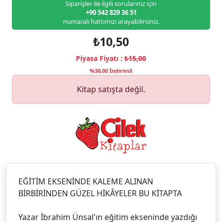
Siparişler ile ilgili sorularınız için
+90 542 829 36 51
numaralı hattımızı arayabilirsiniz.
₺10,50
Piyasa Fiyatı :
₺15,00
%30,00 İndirimli
Kitap satışta değil.
EĞİTİM EKSENİNDE KALEME ALINAN
BİRBİRİNDEN GÜZEL HİKÂYELER BU KİTAPTA
Yazar İbrahim Ünsal'ın eğitim ekseninde yazdığı