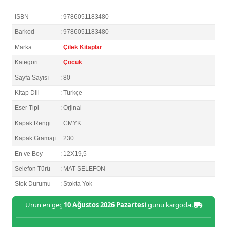
ISBN
: 9786051183480
Barkod
: 9786051183480
Marka
:
Çilek Kitaplar
Kategori
:
Çocuk
Sayfa Sayısı
: 80
Kitap Dili
: Türkçe
Eser Tipi
: Orjinal
Kapak Rengi
: CMYK
Kapak Gramajı
: 230
En ve Boy
: 12X19,5
Selefon Türü
: MAT SELEFON
Stok Durumu
: Stokta Yok
Ürün en geç
10 Ağustos 2026 Pazartesi
günü kargoda.