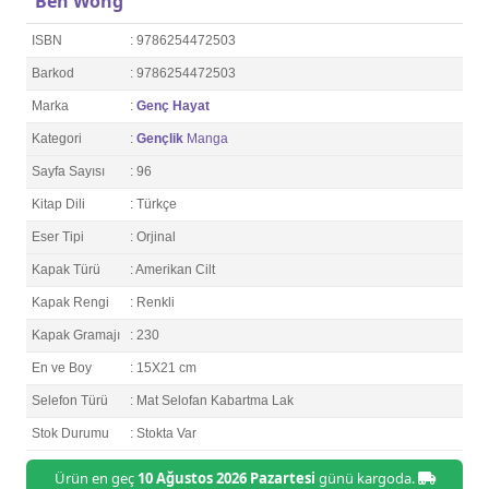
Ben Wong
ISBN
: 9786254472503
Barkod
: 9786254472503
Marka
:
Genç Hayat
Kategori
:
Gençlik
Manga
Sayfa Sayısı
: 96
Kitap Dili
: Türkçe
Eser Tipi
: Orjinal
Kapak Türü
: Amerikan Cilt
Kapak Rengi
: Renkli
Kapak Gramajı
: 230
En ve Boy
: 15X21 cm
Selefon Türü
: Mat Selofan Kabartma Lak
Stok Durumu
: Stokta Var
Ürün en geç
10 Ağustos 2026 Pazartesi
günü kargoda.