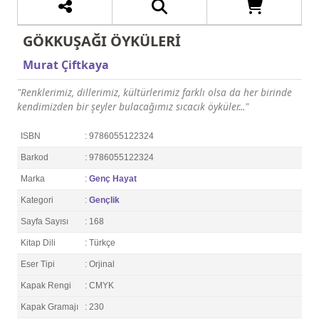
GÖKKUŞAĞI ÖYKÜLERİ
Murat Çiftkaya
"Renklerimiz, dillerimiz, kültürlerimiz farklı olsa da her birinde
kendimizden bir şeyler bulacağımız sıcacık öyküler..."
ISBN
: 9786055122324
Barkod
: 9786055122324
Marka
:
Genç Hayat
Kategori
:
Gençlik
Sayfa Sayısı
: 168
Kitap Dili
: Türkçe
Eser Tipi
: Orjinal
Kapak Rengi
: CMYK
Kapak Gramajı
: 230