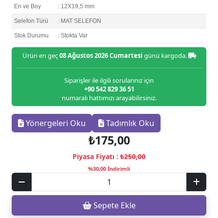
En ve Boy
: 12X19,5 mm
Selefon Türü
: MAT SELEFON
Stok Durumu
: Stokta Var
Ürün en geç
08 Ağustos 2026 Cumartesi
günü kargoda.
Siparişler ile ilgili sorularınız için
+90 542 829 36 51
numaralı hattımızı arayabilirsiniz.
Yönergeleri Oku
Tadımlık Oku
₺175,00
Piyasa Fiyatı :
₺250,00
%30,00 İndirimli
Sepete Ekle