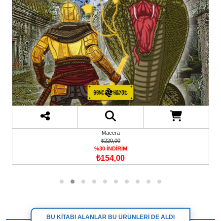
Macera
₺220,00
%30 İNDİRİM
₺154,00
BU KİTABI ALANLAR BU ÜRÜNLERİ DE ALDI