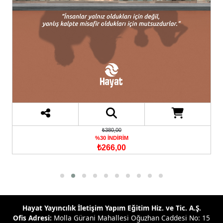
₺380,00
%30 İNDİRİM
₺266,00
Hayat Yayıncılık İletişim Yapım Eğitim Hiz. ve Tic. A.Ş.
Ofis Adresi:
Molla Gürani Mahallesi Oğuzhan Caddesi No: 15