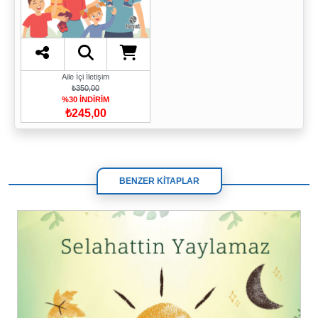
Aile İçi İletişim
₺350,00
%30 İNDİRİM
₺245,00
BENZER KİTAPLAR