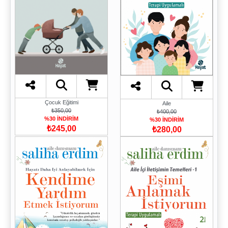
Çocuk Eğitimi
Aile
₺350,00
₺400,00
%30 İNDİRİM
%30 İNDİRİM
₺245,00
₺280,00