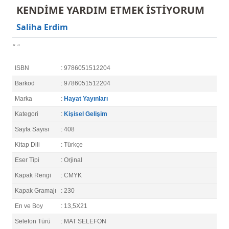
KENDİME YARDIM ETMEK İSTİYORUM
Saliha Erdim
" "
ISBN
: 9786051512204
Barkod
: 9786051512204
Marka
:
Hayat Yayınları
Kategori
:
Kişisel Gelişim
Sayfa Sayısı
: 408
Kitap Dili
: Türkçe
Eser Tipi
: Orjinal
Kapak Rengi
: CMYK
Kapak Gramajı
: 230
En ve Boy
: 13,5X21
Selefon Türü
: MAT SELEFON