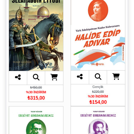
Gençlik
₺450,00
₺220,00
%30 İNDİRİM
%30 İNDİRİM
₺315,00
₺154,00