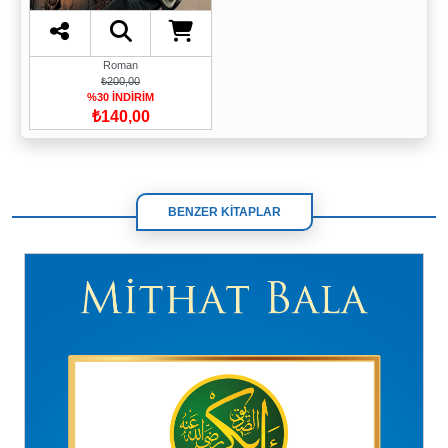
Roman
₺200,00
%30 İNDİRİM
₺140,00
BENZER KİTAPLAR