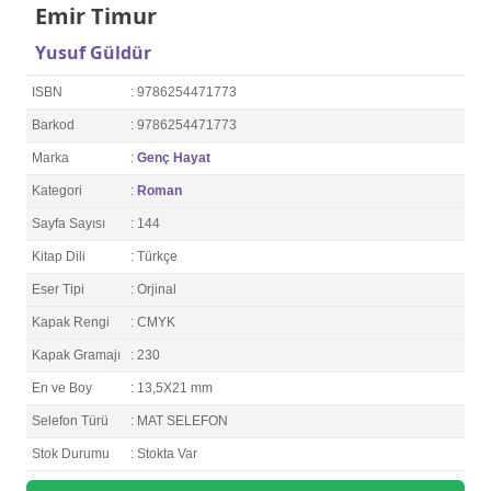
Emir Timur
Yusuf Güldür
ISBN
: 9786254471773
Barkod
: 9786254471773
Marka
:
Genç Hayat
Kategori
:
Roman
Sayfa Sayısı
: 144
Kitap Dili
: Türkçe
Eser Tipi
: Orjinal
Kapak Rengi
: CMYK
Kapak Gramajı
: 230
En ve Boy
: 13,5X21 mm
Selefon Türü
: MAT SELEFON
Stok Durumu
: Stokta Var