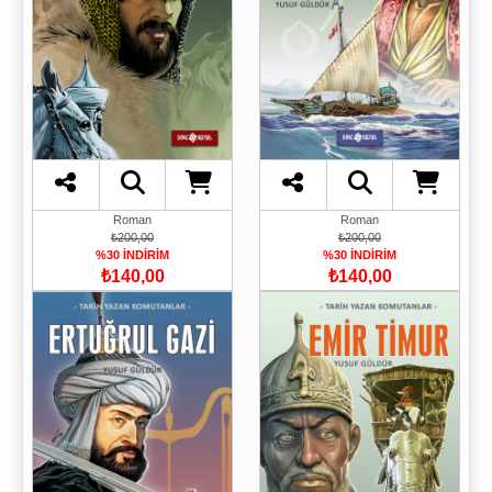
Roman
Roman
₺200,00
₺200,00
%30 İNDİRİM
%30 İNDİRİM
₺140,00
₺140,00