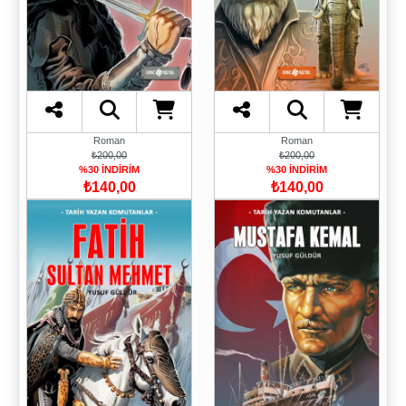
Roman
Roman
₺200,00
₺200,00
%30 İNDİRİM
%30 İNDİRİM
₺140,00
₺140,00