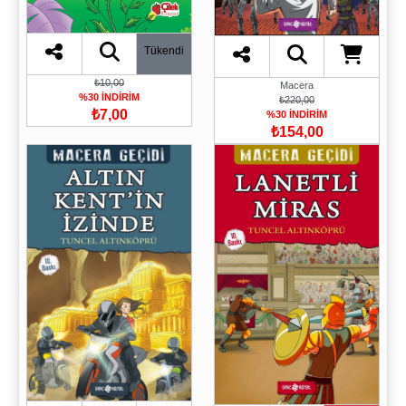
Tükendi
₺10,00
Macera
%30 İNDİRİM
₺220,00
₺7,00
%30 İNDİRİM
₺154,00