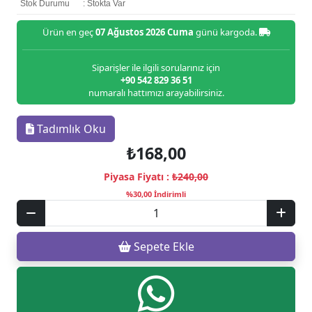
Stok Durumu
: Stokta Var
Ürün en geç
07 Ağustos 2026 Cuma
günü kargoda.
Siparişler ile ilgili sorularınız için
+90 542 829 36 51
numaralı hattımızı arayabilirsiniz.
Tadımlık Oku
₺168,00
Piyasa Fiyatı :
₺240,00
%30,00 İndirimli
Sepete Ekle