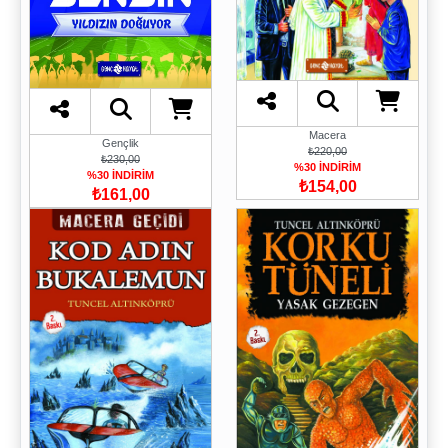
Macera
Gençlik
₺220,00
₺230,00
%30 İNDİRİM
%30 İNDİRİM
₺154,00
₺161,00