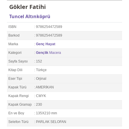
Gökler Fatihi
Tuncel Altınköprü
ISBN
: 9786254472589
Barkod
: 9786254472589
Marka
:
Genç Hayat
Kategori
:
Gençlik
Macera
Sayfa Sayısı
: 152
Kitap Dili
: Türkçe
Eser Tipi
: Orjinal
Kapak Türü
: AMERİKAN
Kapak Rengi
: CMYK
Kapak Gramajı
: 230
En ve Boy
: 135X210 mm
Selefon Türü
: PARLAK SELOFAN