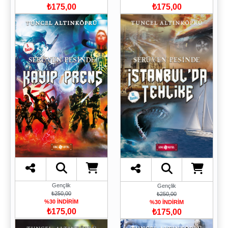
₺175,00
₺175,00
Gençlik
Gençlik
₺250,00
₺250,00
%30 İNDİRİM
%30 İNDİRİM
₺175,00
₺175,00