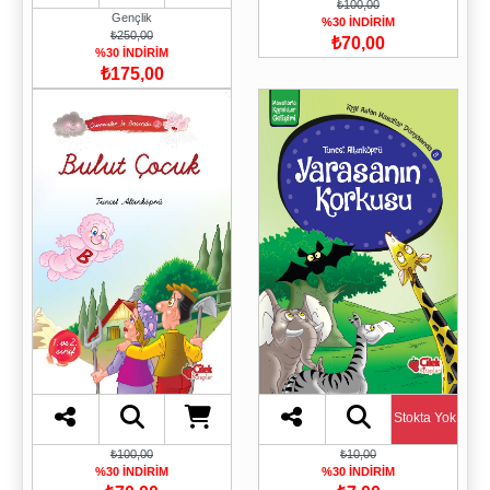
₺100,00
Gençlik
%30 İNDİRİM
₺250,00
₺70,00
%30 İNDİRİM
₺175,00
Stokta Yok
₺100,00
₺10,00
%30 İNDİRİM
%30 İNDİRİM