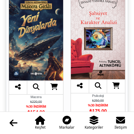
Psikoloji
Macera
₺250,00
₺220,00
%30 İNDİRİM
%30 İNDİRİM
₺175,00
₺154,00
Keşfet
Markalar
Kategoriler
İletişim