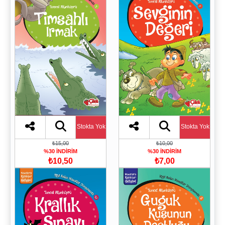
Stokta Yok
Stokta Yok
₺15,00
₺10,00
%30 İNDİRİM
%30 İNDİRİM
₺10,50
₺7,00