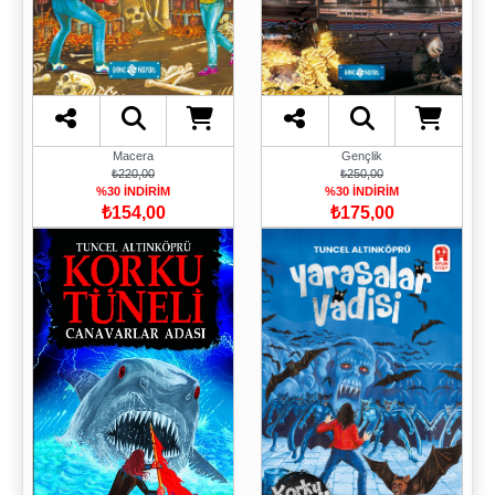
Macera
Gençlik
₺220,00
₺250,00
%30 İNDİRİM
%30 İNDİRİM
₺154,00
₺175,00