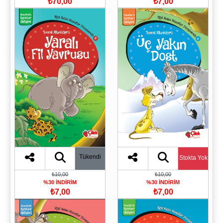
₺70,00
₺7,00
Tükendi
Stokta Yok
₺10,00
₺10,00
%30 İNDİRİM
%30 İNDİRİM
₺7,00
₺7,00