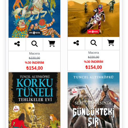
Macera
Macera
₺220,00
₺220,00
%30 İNDİRİM
%30 İNDİRİM
₺154,00
₺154,00