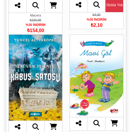
Stokta Yok
₺3,00
Macera
%30 İNDİRİM
₺220,00
₺2,10
%30 İNDİRİM
₺154,00