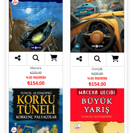
Macera
Gençlik
₺220,00
₺220,00
%30 İNDİRİM
%30 İNDİRİM
₺154,00
₺154,00