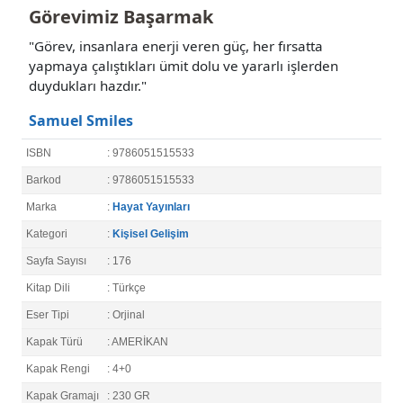
Görevimiz Başarmak
"Görev, insanlara enerji veren güç, her fırsatta
yapmaya çalıştıkları ümit dolu ve yararlı işlerden
duydukları hazdır."
Samuel Smiles
ISBN
: 9786051515533
Barkod
: 9786051515533
Marka
:
Hayat Yayınları
Kategori
:
Kişisel Gelişim
Sayfa Sayısı
: 176
Kitap Dili
: Türkçe
Eser Tipi
: Orjinal
Kapak Türü
: AMERİKAN
Kapak Rengi
: 4+0
Kapak Gramajı
: 230 GR