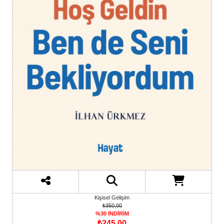
Kişisel Gelişim
₺350,00
%30 İNDİRİM
₺245,00