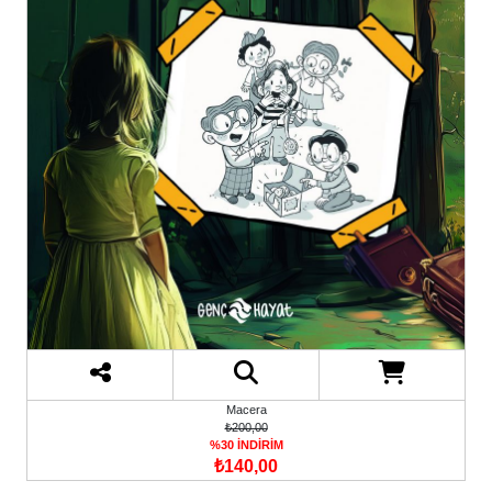
Macera
₺200,00
%30 İNDİRİM
₺140,00