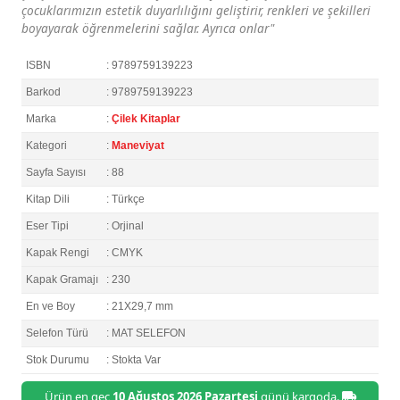
çocuklarımızın estetik duyarlılığını geliştirir, renkleri ve şekilleri
boyayarak öğrenmelerini sağlar. Ayrıca onlar"
ISBN
: 9789759139223
Barkod
: 9789759139223
Marka
:
Çilek Kitaplar
Kategori
:
Maneviyat
Sayfa Sayısı
: 88
Kitap Dili
: Türkçe
Eser Tipi
: Orjinal
Kapak Rengi
: CMYK
Kapak Gramajı
: 230
En ve Boy
: 21X29,7 mm
Selefon Türü
: MAT SELEFON
Stok Durumu
: Stokta Var
Ürün en geç
10 Ağustos 2026 Pazartesi
günü kargoda.