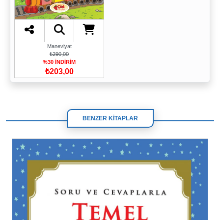
Maneviyat
₺290,00
%30 İNDİRİM
₺203,00
BENZER KİTAPLAR