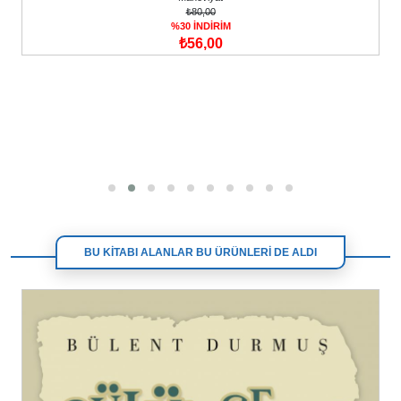
₺80,00
%30 İNDİRİM
₺56,00
BU KİTABI ALANLAR BU ÜRÜNLERİ DE ALDI