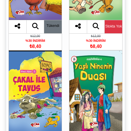
Tükendi
Stokta Yok
₺12,00
₺12,00
%30 İNDİRİM
%30 İNDİRİM
₺8,40
₺8,40