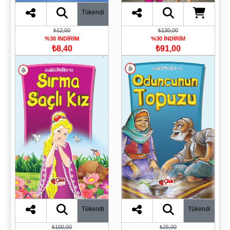
Tükendi
₺12,00
₺130,00
%30 İNDİRİM
%30 İNDİRİM
₺8,40
₺91,00
Tükendi
Tükendi
₺100,00
₺25,00