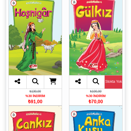
Stokta Yok
₺130,00
₺100,00
%30 İNDİRİM
%30 İNDİRİM
₺91,00
₺70,00