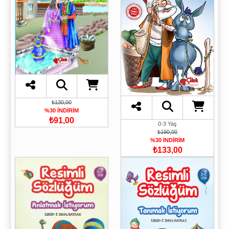
₺130,00
%30 İNDİRİM
₺91,00
0-3 Yaş
₺190,00
%30 İNDİRİM
₺133,00