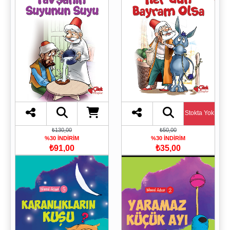
Stokta Yok
₺130,00
₺50,00
%30 İNDİRİM
%30 İNDİRİM
₺91,00
₺35,00