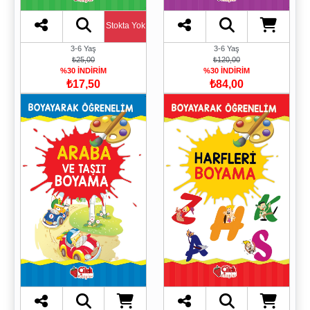
Stokta Yok
3-6 Yaş
3-6 Yaş
₺25,00
₺120,00
%30 İNDİRİM
%30 İNDİRİM
₺17,50
₺84,00