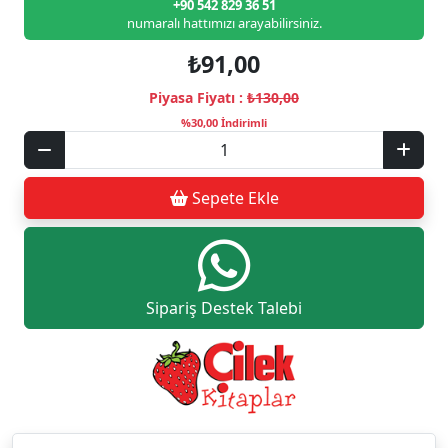
+90 542 829 36 51
numaralı hattımızı arayabilirsiniz.
₺91,00
Piyasa Fiyatı :
₺130,00
%30,00 İndirimli
Sepete Ekle
Sipariş Destek Talebi