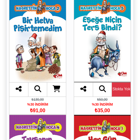
Stokta Yok
₺130,00
₺50,00
%30 İNDİRİM
%30 İNDİRİM
₺91,00
₺35,00