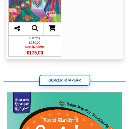
6-8 Yaş
₺250,00
%30 İNDİRİM
₺175,00
BENZER KİTAPLAR