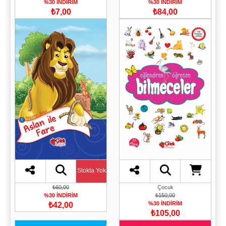
%30 İNDİRİM
%30 İNDİRİM
₺7,00
₺84,00
Stokta Yok
₺60,00
Çocuk
%30 İNDİRİM
₺150,00
%30 İNDİRİM
₺42,00
₺105,00