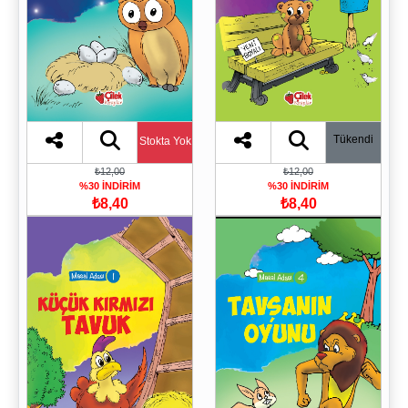
Tükendi
Stokta Yok
₺12,00
₺12,00
%30 İNDİRİM
%30 İNDİRİM
₺8,40
₺8,40