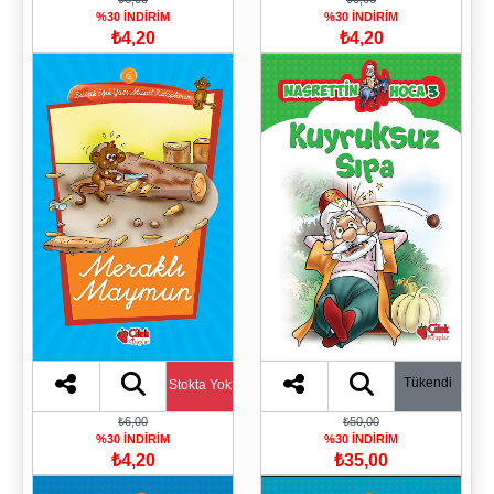
%30 İNDİRİM
%30 İNDİRİM
₺4,20
₺4,20
Tükendi
Stokta Yok
₺6,00
₺50,00
%30 İNDİRİM
%30 İNDİRİM
₺4,20
₺35,00