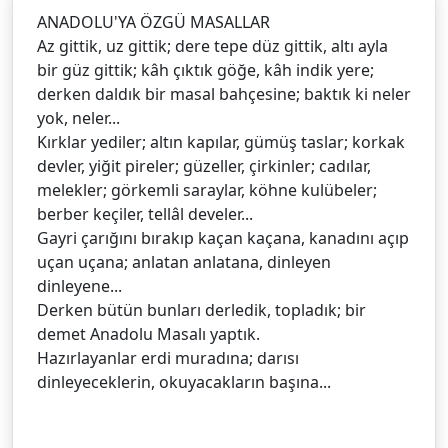
ANADOLU'YA ÖZGÜ MASALLAR
Az gittik, uz gittik; dere tepe düz gittik, altı ayla
bir güz gittik; kâh çıktık göğe, kâh indik yere;
derken daldık bir masal bahçesine; baktık ki neler
yok, neler...
Kırklar yediler; altın kapılar, gümüş taslar; korkak
devler, yiğit pireler; güzeller, çirkinler; cadılar,
melekler; görkemli saraylar, köhne kulübeler;
berber keçiler, tellâl develer...
Gayri çarığını bırakıp kaçan kaçana, kanadını açıp
uçan uçana; anlatan anlatana, dinleyen
dinleyene...
Derken bütün bunları derledik, topladık; bir
demet Anadolu Masalı yaptık.
Hazırlayanlar erdi muradına; darısı
dinleyeceklerin, okuyacakların başına...