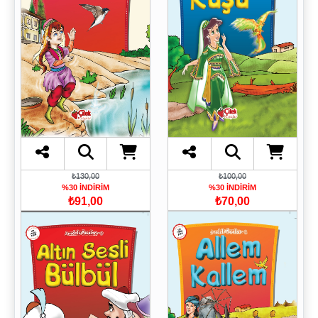
₺130,00
₺100,00
%30 İNDİRİM
%30 İNDİRİM
₺91,00
₺70,00