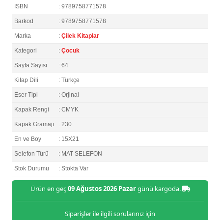
ISBN
: 9789758771578
Barkod
: 9789758771578
Marka
:
Çilek Kitaplar
Kategori
:
Çocuk
Sayfa Sayısı
: 64
Kitap Dili
: Türkçe
Eser Tipi
: Orjinal
Kapak Rengi
: CMYK
Kapak Gramajı
: 230
En ve Boy
: 15X21
Selefon Türü
: MAT SELEFON
Stok Durumu
: Stokta Var
Ürün en geç
09 Ağustos 2026 Pazar
günü kargoda.
Siparişler ile ilgili sorularınız için