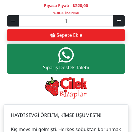
Piyasa Fiyatı :
₺220,00
%30,00 İndirimli
Sepete Ekle
Sipariş Destek Talebi
HAYDİ SEVGİ ÖRELİM, KİMSE ÜŞÜMESİN!
Kış mevsimi gelmişti. Herkes soğuktan korunmak