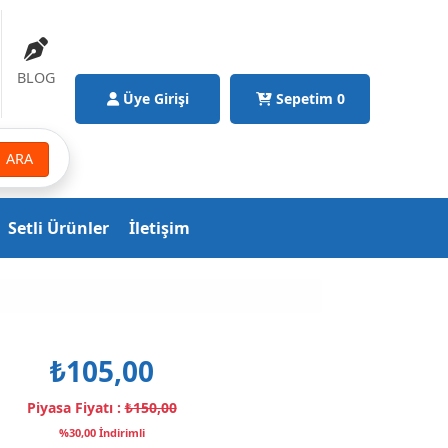
BLOG
Üye Girişi
Sepetim
0
ARA
Setli Ürünler
İletişim
₺105,00
Piyasa Fiyatı :
₺150,00
%30,00 İndirimli