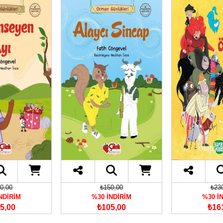
0,00
₺150,00
₺23
NDİRİM
%30 İNDİRİM
%30 İ
5,00
₺105,00
₺16