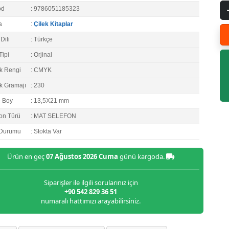
od
: 9786051185323
a
:
Çilek Kitaplar
Dili
: Türkçe
Tipi
: Orjinal
k Rengi
: CMYK
k Gramajı
: 230
e Boy
: 13,5X21 mm
on Türü
: MAT SELEFON
 Durumu
: Stokta Var
Ürün en geç
07 Ağustos 2026 Cuma
günü kargoda.
Siparişler ile ilgili sorularınız için
+90 542 829 36 51
numaralı hattımızı arayabilirsiniz.