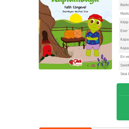
Bark
Mark
Kitap 
Eser 
Kapa
Kapa
En v
Selef
Stok