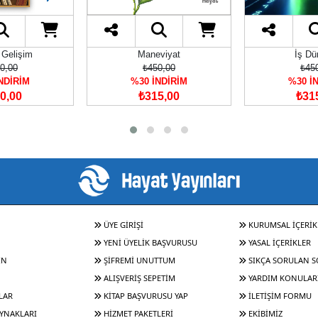
 Gelişim
Maneviyat
İş Dü
0,00
₺450,00
₺45
NDİRİM
%30 İNDİRİM
%30 İ
0,00
₺315,00
₺31
ÜYE GİRİŞİ
KURUMSAL İÇERİK
YENİ ÜYELİK BAŞVURUSU
YASAL İÇERİKLER
IN
ŞİFREMİ UNUTTUM
SIKÇA SORULAN 
ALIŞVERİŞ SEPETİM
YARDIM KONULAR
LAR
KİTAP BAŞVURUSU YAP
İLETİŞİM FORMU
YNAKLARI
HİZMET PAKETLERİ
EKİBİMİZ