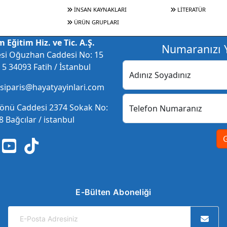
İNSAN KAYNAKLARI
LİTERATÜR
ÜRÜN GRUPLARI
 Eğitim Hiz. ve Tic. A.Ş.
Numaranızı Y
esi Oğuzhan Caddesi No: 15
5 34093 Fatih / İstanbul
Adınız Soyadınız
 siparis@hayatyayinlari.com
nönü Caddesi 2374 Sokak No:
Telefon Numaranız
 Bağcılar / istanbul
E-Bülten Aboneliği