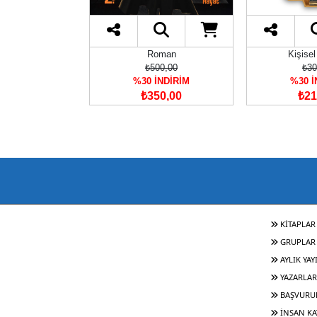
ocuk
Roman
Kişisel
30,00
₺500,00
₺30
İNDİRİM
%30 İNDİRİM
%30 İ
61,00
₺350,00
₺21
KİTAPLAR
GRUPLAR
AYLIK YAY
YAZARLAR
BAŞVURU
İNSAN KA