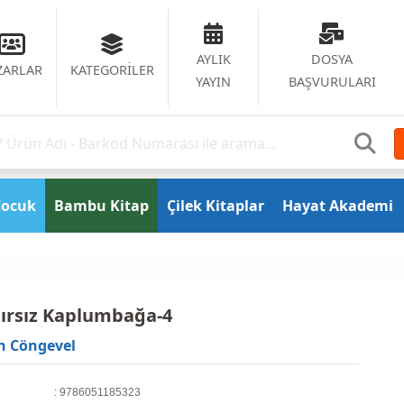
AYLIK
DOSYA
ZARLAR
KATEGORİLER
YAYIN
BAŞVURULARI
Çocuk
Bambu Kitap
Çilek Kitaplar
Hayat Akademi
ırsız Kaplumbağa-4
h Cöngevel
: 9786051185323