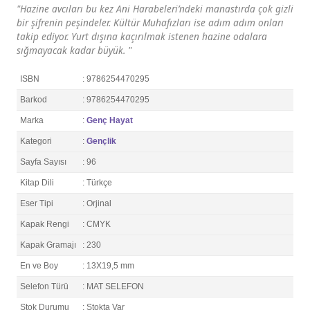
"Hazine avcıları bu kez Ani Harabeleri’ndeki manastırda çok gizli
bir şifrenin peşindeler. Kültür Muhafızları ise adım adım onları
takip ediyor. Yurt dışına kaçırılmak istenen hazine odalara
sığmayacak kadar büyük. "
ISBN
: 9786254470295
Barkod
: 9786254470295
Marka
:
Genç Hayat
Kategori
:
Gençlik
Sayfa Sayısı
: 96
Kitap Dili
: Türkçe
Eser Tipi
: Orjinal
Kapak Rengi
: CMYK
Kapak Gramajı
: 230
En ve Boy
: 13X19,5 mm
Selefon Türü
: MAT SELEFON
Stok Durumu
: Stokta Var