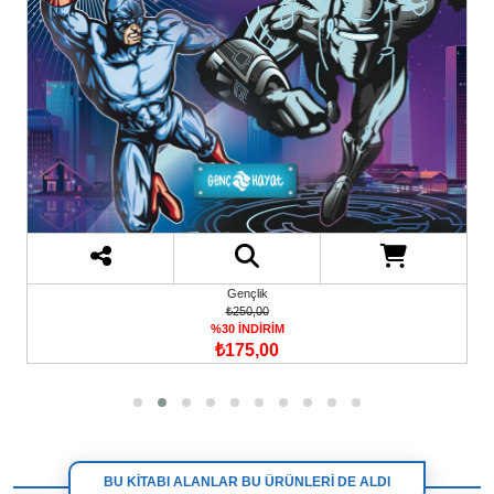
Gençlik
₺250,00
%30 İNDİRİM
₺175,00
BU KİTABI ALANLAR BU ÜRÜNLERİ DE ALDI