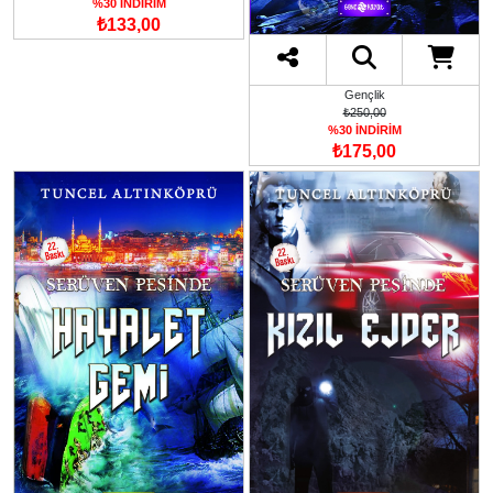
%30 İNDİRİM
₺133,00
Gençlik
₺250,00
%30 İNDİRİM
₺175,00