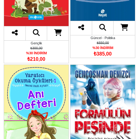
Güncel - Politika
₺550,00
Gençlik
%30 İNDİRİM
₺300,00
%30 İNDİRİM
₺385,00
₺210,00