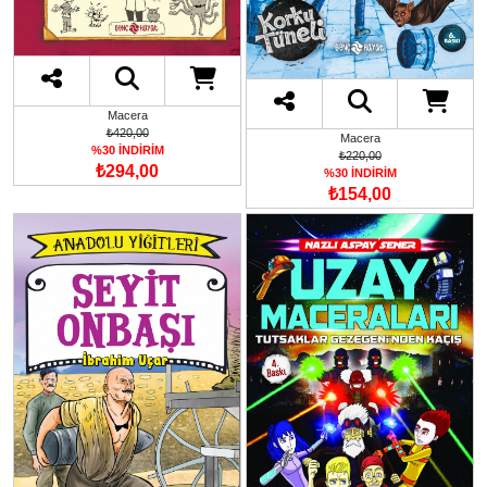
Macera
₺420,00
Macera
%30 İNDİRİM
₺220,00
₺294,00
%30 İNDİRİM
₺154,00