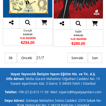
Gençlik
Sağlık
₺420,00
₺400,00
%30 İNDİRİM
%30 İNDİRİM
₺294,00
₺280,00
21/7
İlk
Önceki
Sonraki
Son
Hayat Yayıncılık İletişim Yapım Eğitim Hiz. ve Tic. A.Ş.
Ofis Adresi:
Molla Gürani Mahallesi Oğuzhan Caddesi No: 15
Yuvam Apartmanı Kat: 3 Daire: 5 34093 Fatih / İstanbul
Telefon:
+90 (212) 613 11 00 Mail: siparis@hayatyayinlari.com
Depo Adresi:
Göztepe Mahallesi İnönü Caddesi 2374 Sokak No:
92/A Zemin Kat No: 1 34218 Bağcılar / istanbul