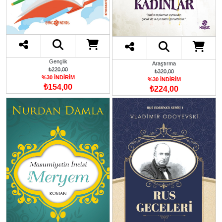
Gençlik
Araştırma
₺220,00
₺320,00
%30 İNDİRİM
%30 İNDİRİM
₺154,00
₺224,00