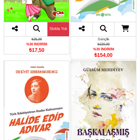
Stokta Yok
Gençlik
₺25,00
₺220,00
%30 İNDİRİM
%30 İNDİRİM
₺17,50
₺154,00