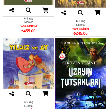
6-8 Yaş
6-8 Yaş
₺650,00
₺350,00
%30 İNDİRİM
%30 İNDİRİM
₺455,00
₺245,00
3-6 Yaş
₺190,00