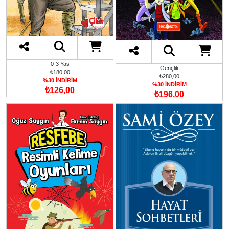
0-3 Yaş
Gençlik
₺180,00
₺280,00
%30 İNDİRİM
%30 İNDİRİM
₺126,00
₺196,00