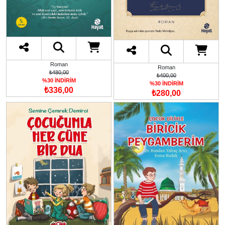
Roman
Roman
₺480,00
₺400,00
%30 İNDİRİM
%30 İNDİRİM
₺336,00
₺280,00