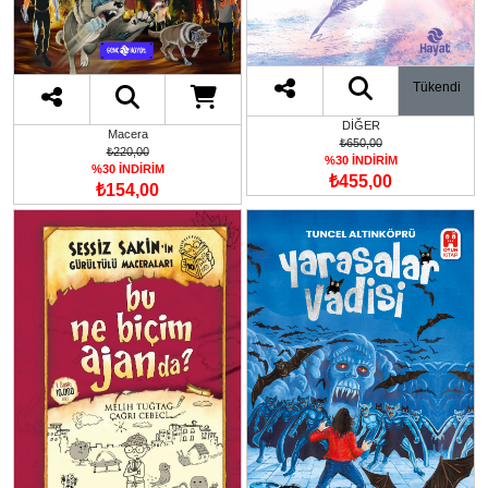
Tükendi
DİĞER
Macera
₺650,00
₺220,00
%30 İNDİRİM
%30 İNDİRİM
₺455,00
₺154,00