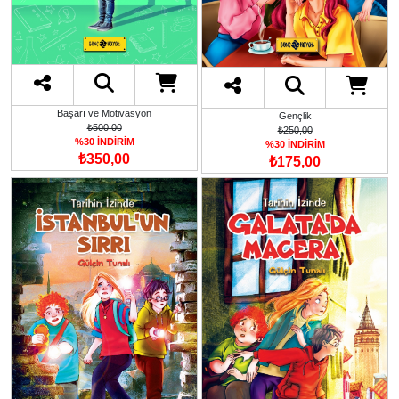
Başarı ve Motivasyon
Gençlik
₺500,00
₺250,00
%30 İNDİRİM
%30 İNDİRİM
₺350,00
₺175,00