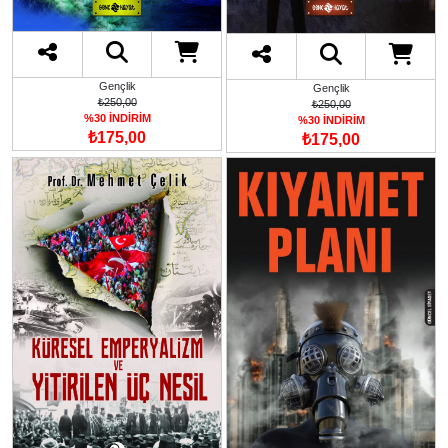
Gençlik
Gençlik
₺250,00
₺250,00
%30 İNDİRİM
%30 İNDİRİM
₺175,00
₺175,00