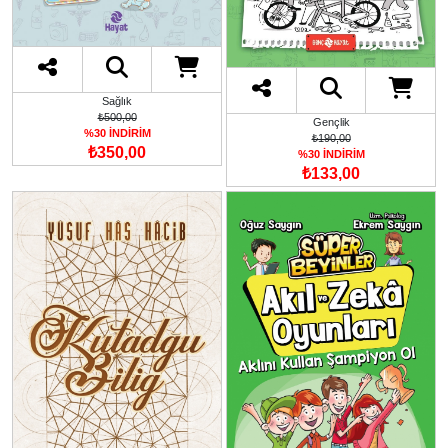
Sağlık
₺500,00
Gençlik
%30 İNDİRİM
₺190,00
₺350,00
%30 İNDİRİM
₺133,00