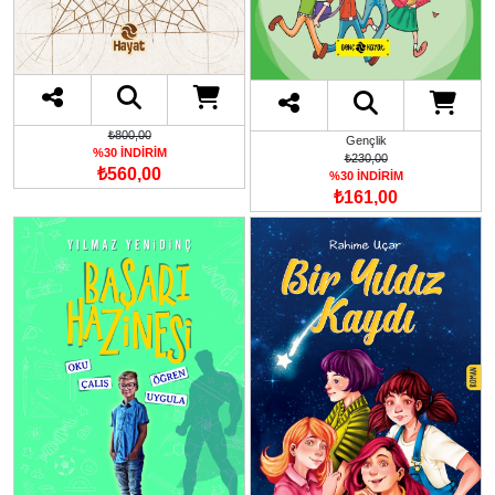
₺800,00
Gençlik
%30 İNDİRİM
₺230,00
₺560,00
%30 İNDİRİM
₺161,00