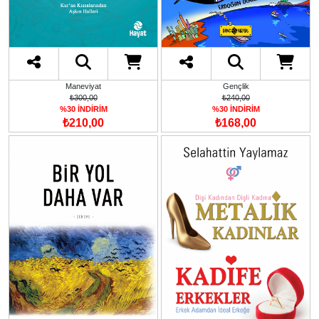
Gençlik
Maneviyat
₺240,00
₺300,00
%30 İNDİRİM
%30 İNDİRİM
₺168,00
₺210,00