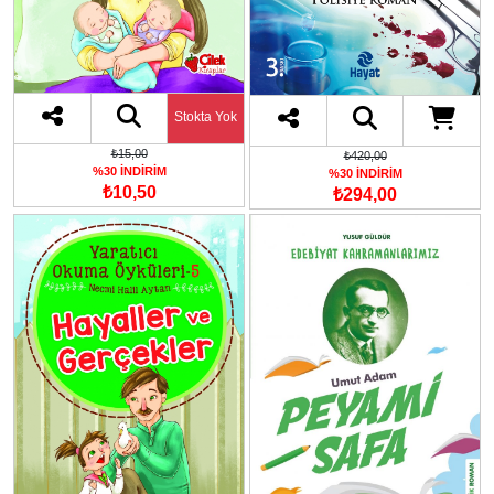
Stokta Yok
₺15,00
₺420,00
%30 İNDİRİM
%30 İNDİRİM
₺10,50
₺294,00