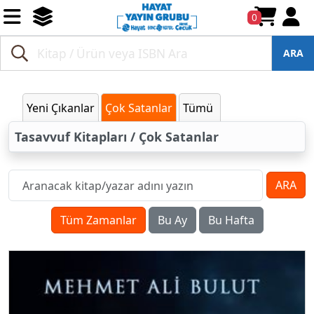
0
ARA
Yeni Çıkanlar
Çok Satanlar
Tümü
Tasavvuf Kitapları / Çok Satanlar
ARA
Tüm Zamanlar
Bu Ay
Bu Hafta