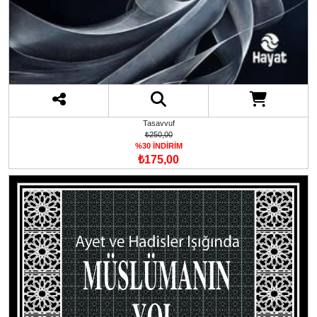
Tasavvuf
₺250,00
%30 İNDİRİM
₺175,00