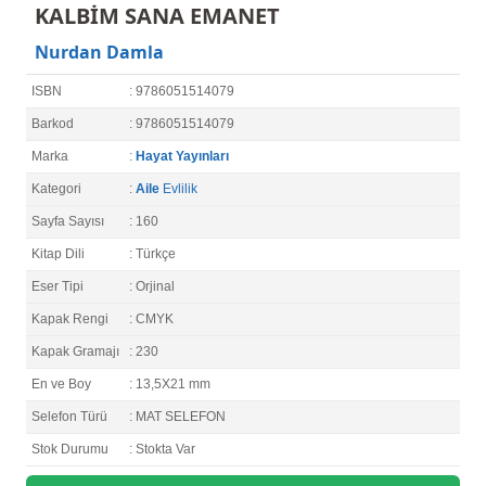
KALBİM SANA EMANET
Nurdan Damla
ISBN
: 9786051514079
Barkod
: 9786051514079
Marka
:
Hayat Yayınları
Kategori
:
Aile
Evlilik
Sayfa Sayısı
: 160
Kitap Dili
: Türkçe
Eser Tipi
: Orjinal
Kapak Rengi
: CMYK
Kapak Gramajı
: 230
En ve Boy
: 13,5X21 mm
Selefon Türü
: MAT SELEFON
Stok Durumu
: Stokta Var