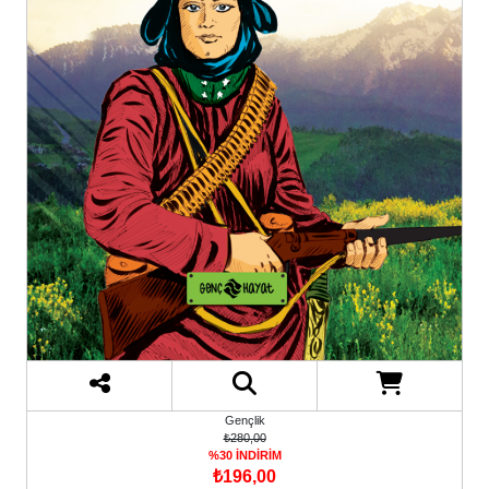
Gençlik
₺280,00
%30 İNDİRİM
₺196,00