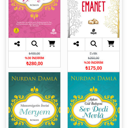
Evlilik
₺400,00
₺250,00
%30 İNDİRİM
%30 İNDİRİM
₺280,00
₺175,00