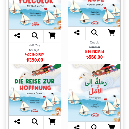
Çocuk
6-8 Yaş
₺800,00
₺500,00
%30 İNDİRİM
%30 İNDİRİM
₺560,00
₺350,00