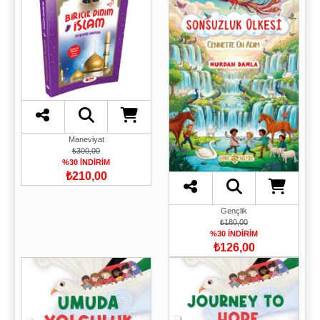
Maneviyat
₺300,00
%30 İNDİRİM
₺210,00
Gençlik
₺180,00
%30 İNDİRİM
₺126,00