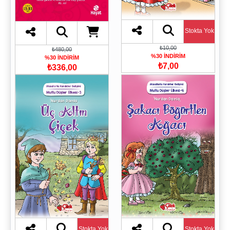
Stokta Yok
₺10,00
₺480,00
%30 İNDİRİM
%30 İNDİRİM
₺7,00
₺336,00
Stokta Yok
Stokta Yok