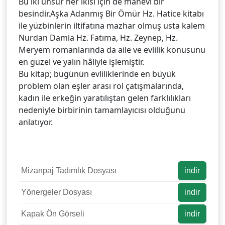
Bu iki unsur her ikisi için de manevi bir
besindir.Aşka Adanmış Bir Ömür Hz. Hatice kitabı
ile yüzbinlerin iltifatına mazhar olmuş usta kalem
Nurdan Damla Hz. Fatıma, Hz. Zeynep, Hz.
Meryem romanlarında da aile ve evlilik konusunu
en güzel ve yalın hâliyle işlemiştir.
Bu kitap; bugünün evliliklerinde en büyük
problem olan eşler arası rol çatışmalarında,
kadın ile erkeğin yaratılıştan gelen farklılıkları
nedeniyle birbirinin tamamlayıcısı olduğunu
anlatıyor.
Mizanpaj Tadımlık Dosyası
indir
Yönergeler Dosyası
indir
Kapak Ön Görseli
indir