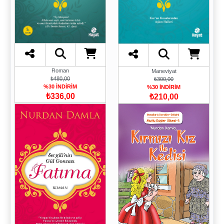
Roman
Maneviyat
₺480,00
₺300,00
%30 İNDİRİM
%30 İNDİRİM
₺336,00
₺210,00