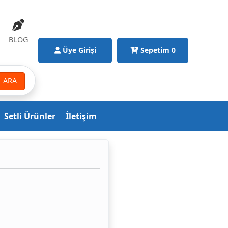
BLOG
Üye Girişi
Sepetim
0
ARA
Setli Ürünler
İletişim