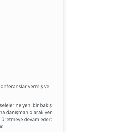
 konferanslar vermiş ve
elelerine yeni bir bakış
 ana danışman olarak yer
de üretmeye devam eder;
r.