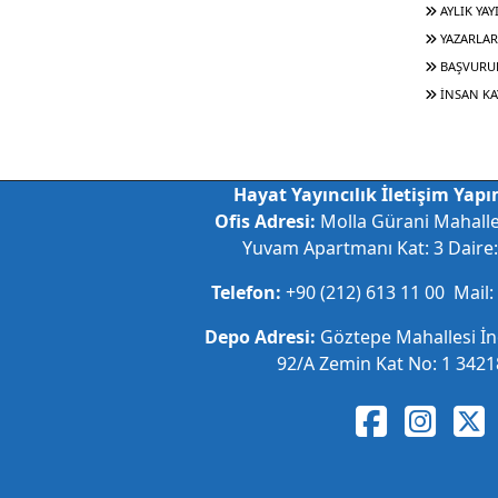
AYLIK YAY
YAZARLAR
BAŞVURU
İNSAN KA
Hayat Yayıncılık İletişim Yapım
Ofis Adresi:
Molla Gürani Mahall
Yuvam Apartmanı Kat: 3 Daire: 
Telefon:
+90 (212) 613 11 00 Mail:
Depo Adresi:
Göztepe Mahallesi İ
92/A Zemin Kat No: 1 34218