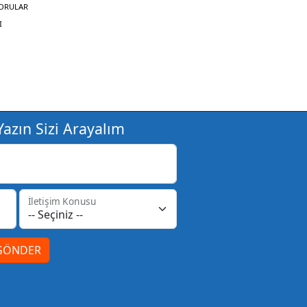
SORULAR
I
azın Sizi Arayalım
İletişim Konusu
GÖNDER