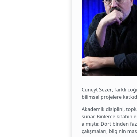
Cüneyt Sezer; farklı coğ
bilimsel projelere katk
Akademik disiplini, topl
sunar. Binlerce kitabın 
almıştır. Dört binden f
çalışmaları, bilginin ma