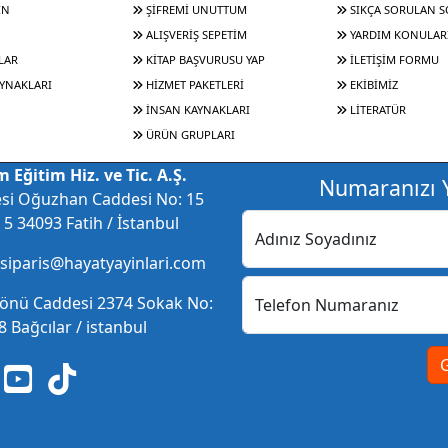
IN
ŞİFREMİ UNUTTUM
SIKÇA SORULAN 
ALIŞVERİŞ SEPETİM
YARDIM KONULAR
LAR
KİTAP BAŞVURUSU YAP
İLETİŞİM FORMU
YNAKLARI
HİZMET PAKETLERİ
EKİBİMİZ
İNSAN KAYNAKLARI
LİTERATÜR
ÜRÜN GRUPLARI
 Eğitim Hiz. ve Tic. A.Ş.
Numaranızı Y
esi Oğuzhan Caddesi No: 15
5 34093 Fatih / İstanbul
Adınız Soyadınız
 siparis@hayatyayinlari.com
nönü Caddesi 2374 Sokak No:
Telefon Numaranız
 Bağcılar / istanbul